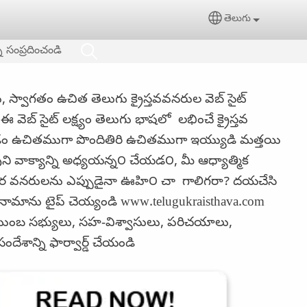
తెలుగు
Select your langua
ి సంప్రదించండి
కు, స్వాగతం ఉచిత తెలుగు క్రైస్తవవనరుల వెబ్ సైట్
వెబ్ సైట్ లక్ష్యం తెలుగు భాషలో లభించే క్రైస్తవ
 ఉచితముగా పొందితిరి ఉచితముగా ఇయ్యుడి మత్తయి
ి వాక్యాన్ని అధ్యయన్న౦ చేయడ౦, మీ ఆధ్యాత్మిక
తర వనరులను ఎప్పుడైనా ఊహి౦ చా గాలిగరా? దయచేసి
ిరునామాను టైప్ చెయ్యండి www.telugukraisthava.com
 కుటుంబ సభ్యులు, సహ-విశ్వాసులు, పరిచయాలు,
ేశాన్ని ఫార్వార్డ్ చేయండి