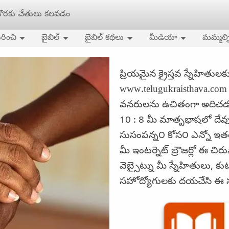
 కొరకు చేతులు కలవడం
రించి
బైబిల్
బైబిల్ కథలు
మీడియా
మమ్మల్న
ప్రియమైన క్రైస్తవ స్నేహితుల
www.telugukraisthava.com ఈ 
వనరులను ఉచితంగా అదిచడం
10 : 8 మీ మాతృభాషలో దేవున
సుసంపన్న౦ కోస౦ ఎన్నో ఇ
మీ ఇంటర్నెట్ బ్రౌజర్లో ఈ చ
వెబ్సైట్ను మీ స్నేహితులు,
సహోద్యోగులకు దయచేసి ఈ సంద